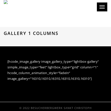
Toggl
naviga
GALLERY 1 COLUMNS
[hcode_image_gallery image_gallery_type=“lightbox-gallery“
simple_image_type=“feet“ lightbox_type=“grid“ column=“1″
hcode_column_animation_style=“fadeIn“
image_gallery=“16310,16310,16310,16310,16310,16310″]
© 2022 BESUCHERBERGWERK SANKT CHRISTOPH