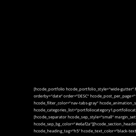
[hcode_portfolio hcode_portfolio_style=“wide-gutter“
orderby=“date“ order=“DESC“ hcode_post_per_page=“
hcode_filter_color=“nav-tabs-gray“ hcode_animation_
hcode_categories_list=“portfoliocategory1,portfolioca
[hcode_separator hcode_sep_style=“small“ margin_se
hcode_sep_bg_color=“#e6af2a“][hcode_section_headin
hcode_heading_tag=“h5″ hcode_text_color=“black-text