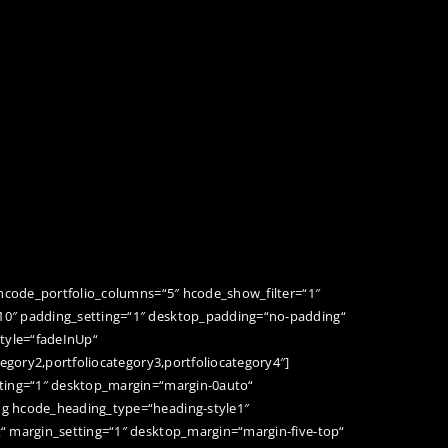
 hcode_portfolio_columns=“5″ hcode_show_filter=“1″
10″ padding_setting=“1″ desktop_padding=“no-padding“
style=“fadeInUp“
tegory2,portfoliocategory3,portfoliocategory4″]
tting=“1″ desktop_margin=“margin-0auto“
g hcode_heading_type=“heading-style1″
“ margin_setting=“1″ desktop_margin=“margin-five-top“