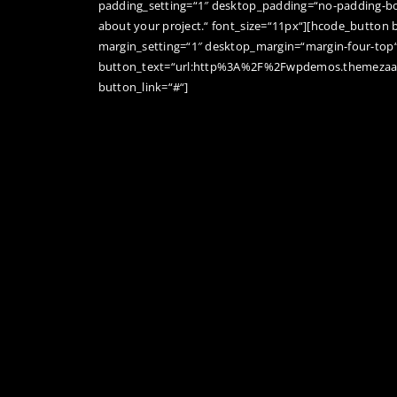
padding_setting=“1″ desktop_padding=“no-padding-bo
about your project.“ font_size=“11px“][hcode_button b
margin_setting=“1″ desktop_margin=“margin-four-top
button_text=“url:http%3A%2F%2Fwpdemos.themezaa
button_link=“#“]