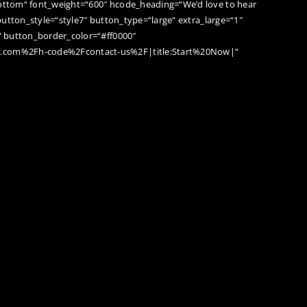
ttom“ font_weight=“600″ hcode_heading=“We’d love to hear
utton_style=“style7″ button_type=“large“ extra_large=“1″
“ button_border_color=“#ff0000″
.com%2Fh-code%2Fcontact-us%2F|title:Start%20Now|“