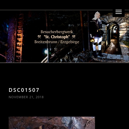
Toggl
naviga
DSC01507
DSC01507
NOVEMBER 21, 2018